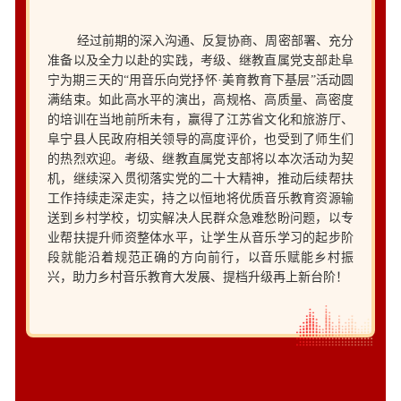
经过前期的深入沟通、反复协商、周密部署、充分
准备以及全力以赴的实践，考级、继教直属党支部赴阜
宁为期三天的“用音乐向党抒怀·美育教育下基层”活动圆
满结束。如此高水平的演出，高规格、高质量、高密度
的培训在当地前所未有，赢得了江苏省文化和旅游厅、
阜宁县人民政府相关领导的高度评价，也受到了师生们
的热烈欢迎。考级、继教直属党支部将以本次活动为契
机，继续深入贯彻落实党的二十大精神，推动后续帮扶
工作持续走深走实，持之以恒地将优质音乐教育资源输
送到乡村学校，切实解决人民群众急难愁盼问题，以专
业帮扶提升师资整体水平，让学生从音乐学习的起步阶
段就能沿着规范正确的方向前行，以音乐赋能乡村振
兴，助力乡村音乐教育大发展、提档升级再上新台阶！