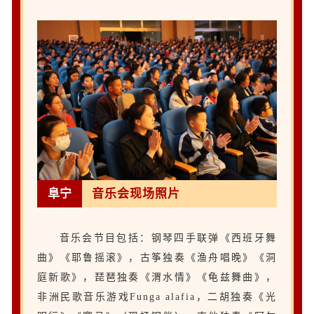
阜宁
音乐会现场照片
音乐会节目包括：钢琴四手联弹《西班牙舞
曲》《耶鲁摇滚》，古筝独奏《渔舟唱晚》《洞
庭新歌》，琵琶独奏《渭水情》《龟兹舞曲》，
非洲民歌音乐游戏Funga alafia，二胡独奏《光