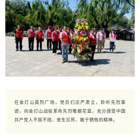
在金灯山英烈广场，党员们庄严肃立，聆听先烈事
迹，向金灯山战役革命先烈敬献花篮，充分感受中国
共产党人不屈不挠、舍生忘死、敢于牺牲的精神。