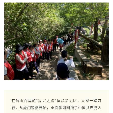
在依山而建的“复兴之路”体验学习区，大家一路前
行，从虎门销烟开始，全面学习回顾了中国共产党人