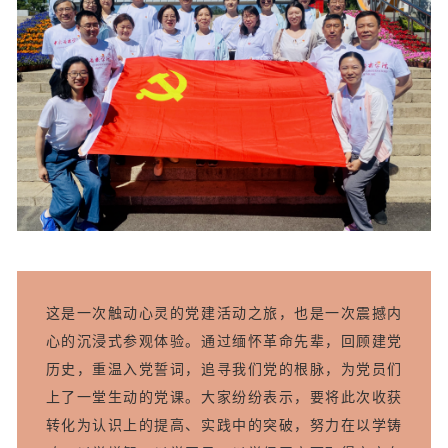
这是一次触动心灵的党建活动之旅，也是一次震撼内
心的沉浸式参观体验。通过缅怀革命先辈，回顾建党
历史，重温入党誓词，追寻我们党的根脉，为党员们
上了一堂生动的党课。大家纷纷表示，要将此次收获
转化为认识上的提高、实践中的突破，努力在以学铸