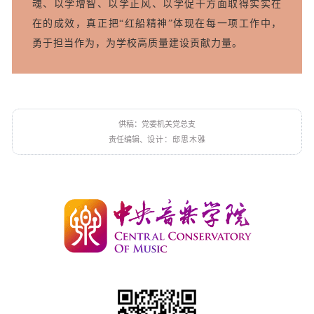
魂、以学增智、以学正风、以学促干方面取得实实在
在的成效，真正把“红船精神”体现在每一项工作中，
勇于担当作为，为学校高质量建设贡献力量。
供稿：党委机关党总支
责任编辑、
设计：邸思木雅