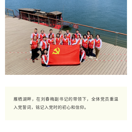
雁栖湖畔，在刘春梅副书记的带领下，全体党员重温
入党誓词，铭记入党时的初心和信仰。