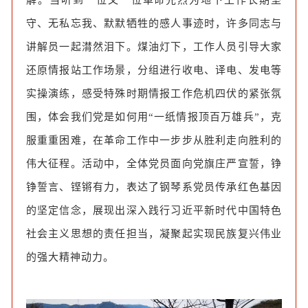
解。当听到一位又一位革命先烈为地下工作长期坚
守、无私忘我、默默牺牲的感人事迹时，许多同志与
讲解员一起潸然泪下。煤油灯下，工作人员引导大家
还原情报站工作场景，分组进行收电、译电、发电等
实操演练，感受特殊时期情报工作危机四伏的紧张氛
围，体会我们党是如何用“一纸情报顶百万雄兵”，克
服重重困难，在革命工作中一步步从胜利走向胜利的
伟大征程。活动中，全体党员面向党旗庄严宣誓，铮
铮誓言、铿锵有力，表达了钢琴系党员传承红色基因
的坚定信念，展现出深入践行习近平新时代中国特色
社会主义思想的责任担当，凝聚起实现民族复兴伟业
的强大精神动力。